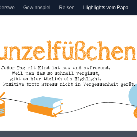
derswo
Gewinnspiel
Reisen
Highlights vom Papa