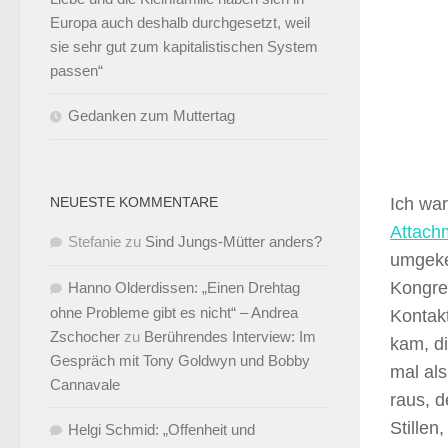
Europa auch deshalb durchgesetzt, weil
sie sehr gut zum kapitalistischen System
passen“
Gedanken zum Muttertag
NEUESTE KOMMENTARE
Ich wa
Attach
Stefanie
zu
Sind Jungs-Mütter anders?
umgeke
Kongres
Hanno Olderdissen: „Einen Drehtag
ohne Probleme gibt es nicht“ – Andrea
Kontak
Zschocher
zu
Berührendes Interview: Im
kam, di
Gespräch mit Tony Goldwyn und Bobby
mal als
Cannavale
raus, d
Stillen
Helgi Schmid: „Offenheit und