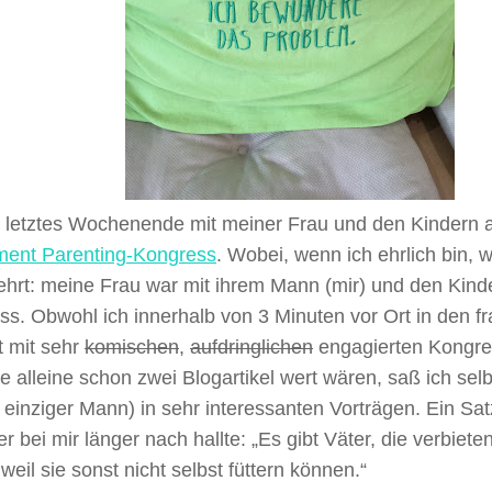
r letztes Wochenende mit meiner Frau und den Kindern a
ment Parenting-Kongress
. Wobei, wenn ich ehrlich bin, 
hrt: meine Frau war mit ihrem Mann (mir) und den Kind
s. Obwohl ich innerhalb von 3 Minuten vor Ort in den f
t mit sehr
komischen
,
aufdringlichen
engagierten Kongr
e alleine schon zwei Blogartikel wert wären, saß ich sel
 einziger Mann) in sehr interessanten Vorträgen. Ein Sat
er bei mir länger nach hallte: „Es gibt Väter, die verbiet
, weil sie sonst nicht selbst füttern können.“