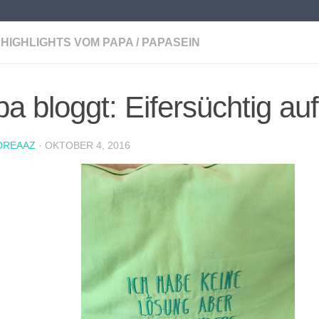
HIGHLIGHTS VOM PAPA
/
PAPASEIN
a bloggt: Eifersüchtig auf
DREAAZ
·
OKTOBER 4, 2016