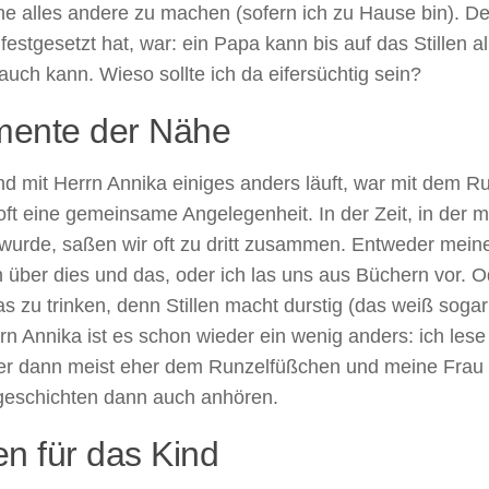
e alles andere zu machen (sofern ich zu Hause bin). Der
 festgesetzt hat, war: ein Papa kann bis auf das Stillen a
auch kann. Wieso sollte ich da eifersüchtig sein?
ente der Nähe
d mit Herrn Annika einiges anders läuft, war mit dem R
 oft eine gemeinsame Angelegenheit. In der Zeit, in der 
t wurde, saßen wir oft zu dritt zusammen. Entweder mein
 über dies und das, oder ich las uns aus Büchern vor. O
as zu trinken, denn Stillen macht durstig (das weiß sogar
rn Annika ist es schon wieder ein wenig anders: ich lese
ber dann meist eher dem Runzelfüßchen und meine Frau 
geschichten dann auch anhören.
len für das Kind