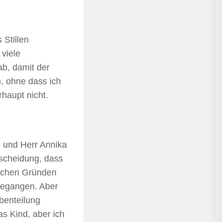
 Stillen
 viele
ab, damit der
h, ohne dass ich
rhaupt nicht.
 und Herr Annika
tscheidung, dass
elchen Gründen
rgegangen. Aber
abenteilung
as Kind, aber ich