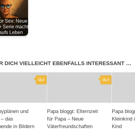
for Sex: Neue
+ Serie macht
 aufs Leben
R DICH VIELLEICHT EBENFALLS INTERESSANT …
0
0
byplänen und
Papa bloggt: Elternzeit
Papa blog
 – das
für Papa – Neue
Kleinkind 
nde in Bildern
Väterfreundschaften
Kind