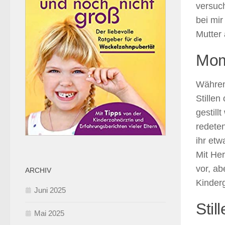
versuch
bei mir
Mutter 
Mom
Währen
Stillen
gestill
redeten
ihr etw
Mit Her
vor, a
ARCHIV
Kinder
Juni 2025
Stil
Mai 2025