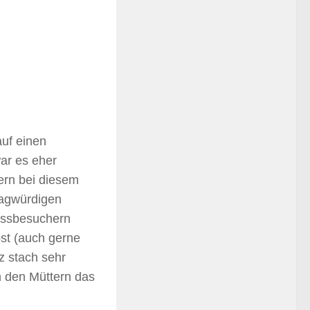
uf einen
war es eher
ern bei diesem
ragwürdigen
essbesuchern
bst (auch gerne
z stach sehr
en den Müttern das