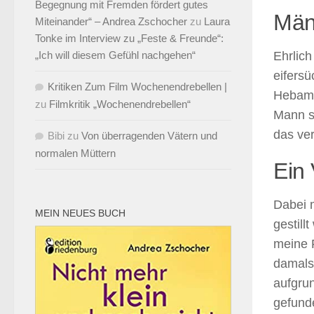
Begegnung mit Fremden fördert gutes
Männ
Miteinander“ – Andrea Zschocher
zu
Laura
Tonke im Interview zu „Feste & Freunde“:
„Ich will diesem Gefühl nachgehen“
Ehrlich
eifersü
Kritiken Zum Film Wochenendrebellen |
Hebamme
zu
Filmkritik „Wochenendrebellen“
Mann si
das ver
Bibi
zu
Von überragenden Vätern und
normalen Müttern
Ein 
Dabei 
MEIN NEUES BUCH
gestil
meine F
damals
aufgrun
gefunde