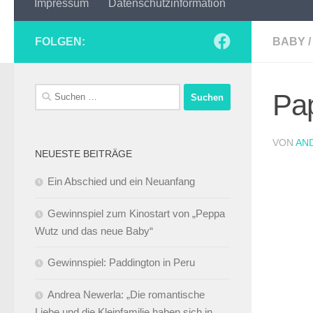
Impressum
Datenschutzinformation
FOLGEN:
BABY
/
Suchen
Pap
nach:
VON
AN
NEUESTE BEITRÄGE
Ein Abschied und ein Neuanfang
Gewinnspiel zum Kinostart von „Peppa
Wutz und das neue Baby“
Gewinnspiel: Paddington in Peru
Andrea Newerla: „Die romantische
Liebe und die Kleinfamilie haben sich in