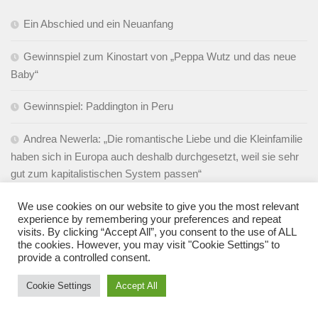
Ein Abschied und ein Neuanfang
Gewinnspiel zum Kinostart von „Peppa Wutz und das neue
Baby“
Gewinnspiel: Paddington in Peru
Andrea Newerla: „Die romantische Liebe und die Kleinfamilie
haben sich in Europa auch deshalb durchgesetzt, weil sie sehr
gut zum kapitalistischen System passen“
Gedanken zum Muttertag
We use cookies on our website to give you the most relevant
experience by remembering your preferences and repeat
visits. By clicking “Accept All”, you consent to the use of ALL
the cookies. However, you may visit "Cookie Settings" to
provide a controlled consent.
NEUESTE KOMMENTARE
Cookie Settings
Accept All
Stefanie
zu
Sind Jungs-Mütter anders?