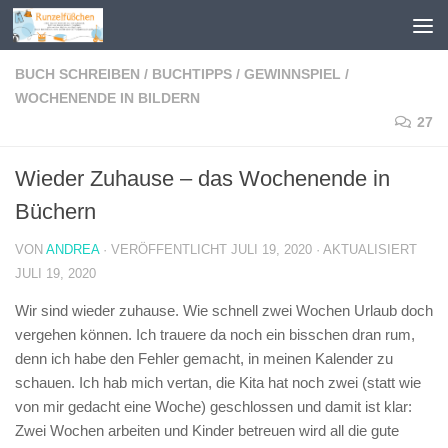
Zum Inhalt springen
BUCH SCHREIBEN
/
BUCHTIPPS
/
GEWINNSPIEL
/
WOCHENENDE IN BILDERN
27
Wieder Zuhause – das Wochenende in
Büchern
VON
ANDREA
· VERÖFFENTLICHT
JULI 19, 2020
· AKTUALISIERT
JULI 19, 2020
Wir sind wieder zuhause. Wie schnell zwei Wochen Urlaub doch
vergehen können. Ich trauere da noch ein bisschen dran rum,
denn ich habe den Fehler gemacht, in meinen Kalender zu
schauen. Ich hab mich vertan, die Kita hat noch zwei (statt wie
von mir gedacht eine Woche) geschlossen und damit ist klar:
Zwei Wochen arbeiten und Kinder betreuen wird all die gute