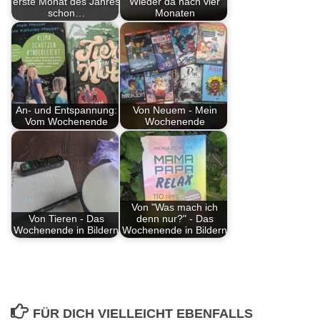
erste Monat des Jahres
Wieder da nach vier
schon…
Monaten
An- und Entspannung:
Von Neuem - Mein
Vom Wochenende
Wochenende
Von "Was mach ich
Von Tieren - Das
denn nur?" - Das
Wochenende in Bildern
Wochenende in Bildern
FÜR DICH VIELLEICHT EBENFALLS