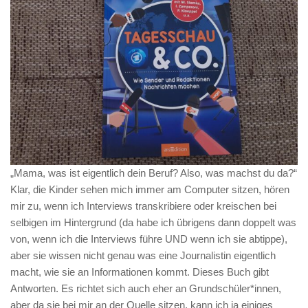
„Mama, was ist eigentlich dein Beruf? Also, was machst du da?“
Klar, die Kinder sehen mich immer am Computer sitzen, hören
mir zu, wenn ich Interviews transkribiere oder kreischen bei
selbigen im Hintergrund (da habe ich übrigens dann doppelt was
von, wenn ich die Interviews führe UND wenn ich sie abtippe),
aber sie wissen nicht genau was eine Journalistin eigentlich
macht, wie sie an Informationen kommt. Dieses Buch gibt
Antworten. Es richtet sich auch eher an Grundschüler*innen,
aber da sie bei mir an der Quelle sitzen, kann ich ja einiges