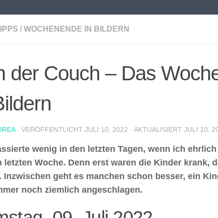
IPPS
/
WOCHENENDE IN BILDERN
n der Couch – Das Woch
Bildern
DREA
· VERÖFFENTLICHT
JULI 10, 2022
· AKTUALISIERT
JULI 10, 2
assierte wenig in den letzten Tagen, wenn ich ehrlich 
 letzten Woche. Denn erst waren die Kinder krank, d
. Inzwischen geht es manchen schon besser, ein Kin
mmer noch ziemlich angeschlagen.
stag, 09. Juli 2022