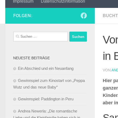
Impressum
Datenschutzinformation
FOLGEN:
BUCHT
Suchen
Vo
nach:
in 
NEUESTE BEITRÄGE
Ein Abschied und ein Neuanfang
VON
AN
Hier p
Gewinnspiel zum Kinostart von „Peppa
Wutz und das neue Baby“
ganzen
Kinder
Gewinnspiel: Paddington in Peru
aber i
Andrea Newerla: „Die romantische
Sam
Liebe und die Kleinfamilie haben sich in