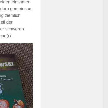
 einen einsamen
ondern gemeinsam
tig ziemlich
eil der
ner schweren
ene(r).