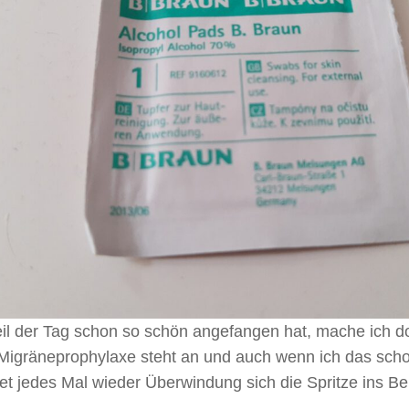
il der Tag schon so schön angefangen hat, mache ich do
Migräneprophylaxe steht an und auch wenn ich das scho
et jedes Mal wieder Überwindung sich die Spritze ins Be