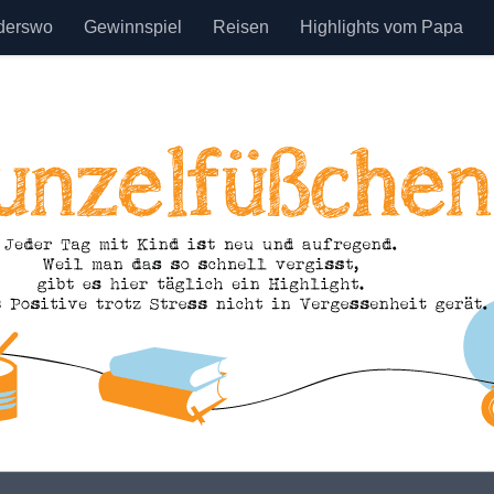
derswo
Gewinnspiel
Reisen
Highlights vom Papa