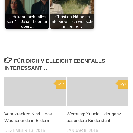
„Ich kann nicht alles
Christian Näthe im
sein“ – Julian Looman
Interview: "Ich wünsche
über…
mir eine…
FÜR DICH VIELLEICHT EBENFALLS
INTERESSANT …
7
3
Vom kranken Kind – das
Werbung: Yuunic – der ganz
Wochenende in Bildern
besondere Kinderstuhl
DEZEMBER 13, 2015
JANUAR 8, 2016