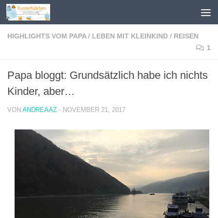
Zum Inhalt springen
HIGHLIGHTS VOM PAPA
/
LEBEN MIT KLEINKIND
/
REISEN
1
Papa bloggt: Grundsätzlich habe ich nichts
Kinder, aber…
VON
ANDREAAZ
·
NOVEMBER 21, 2017