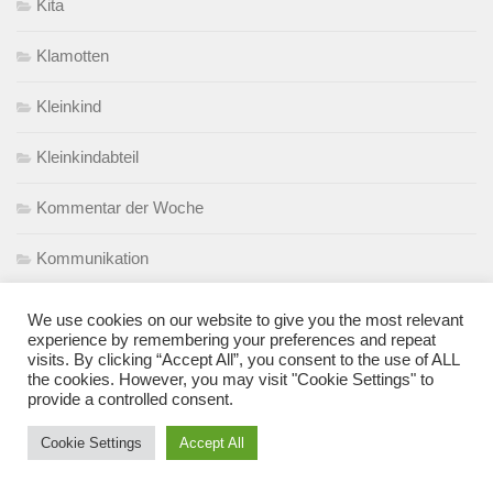
Kita
Klamotten
Kleinkind
Kleinkindabteil
Kommentar der Woche
Kommunikation
Krankheit
We use cookies on our website to give you the most relevant
experience by remembering your preferences and repeat
Kuscheln
visits. By clicking “Accept All”, you consent to the use of ALL
the cookies. However, you may visit "Cookie Settings" to
provide a controlled consent.
Kuscheltier
Cookie Settings
Accept All
Lachen