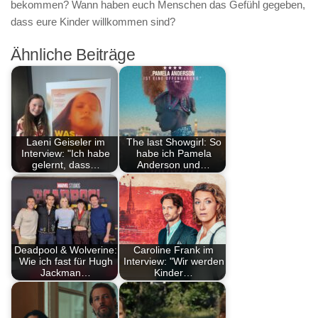
bekommen? Wann haben euch Menschen das Gefühl gegeben,
dass eure Kinder willkommen sind?
Ähnliche Beiträge
Laeni Geiseler im
The last Showgirl: So
Interview: "Ich habe
habe ich Pamela
gelernt, dass…
Anderson und…
Deadpool & Wolverine:
Caroline Frank im
Wie ich fast für Hugh
Interview: "Wir werden
Jackman…
Kinder…