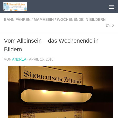
Zum Inhalt springen
BAHN FAHREN
/
MAMASEIN
/
WOCHENENDE IN BILDERN
2
Vom Alleinsein – das Wochenende in
Bildern
VON
ANDREA
·
APRIL 15, 2018