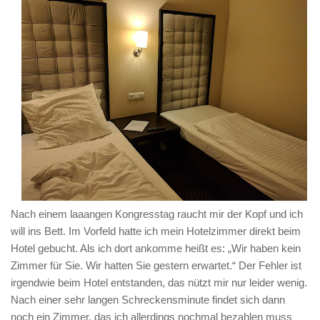
Nach einem laaangen Kongresstag raucht mir der Kopf und ich
will ins Bett. Im Vorfeld hatte ich mein Hotelzimmer direkt beim
Hotel gebucht. Als ich dort ankomme heißt es: „Wir haben kein
Zimmer für Sie. Wir hatten Sie gestern erwartet.“ Der Fehler ist
irgendwie beim Hotel entstanden, das nützt mir nur leider wenig.
Nach einer sehr langen Schreckensminute findet sich dann
noch ein Zimmer, das ich allerdings nochmal bezahlen muss