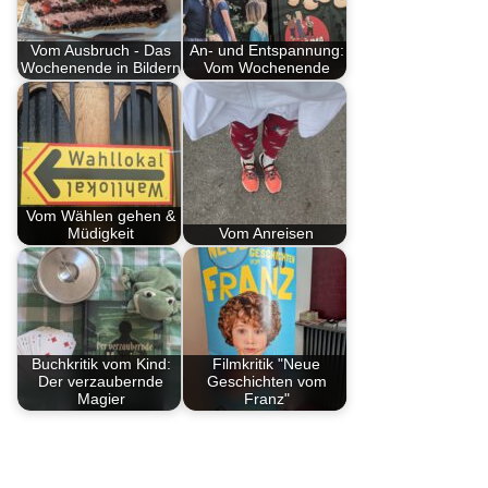
Vom Ausbruch - Das
An- und Entspannung:
Wochenende in Bildern
Vom Wochenende
Vom Wählen gehen &
Müdigkeit
Vom Anreisen
Buchkritik vom Kind:
Filmkritik "Neue
Der verzaubernde
Geschichten vom
Magier
Franz"