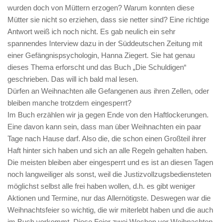
wurden doch von Müttern erzogen? Warum konnten diese
Mütter sie nicht so erziehen, dass sie netter sind? Eine richtige
Antwort weiß ich noch nicht. Es gab neulich ein sehr
spannendes Interview dazu in der Süddeutschen Zeitung mit
einer Gefängnispsychologin, Hanna Ziegert. Sie hat genau
dieses Thema erforscht und das Buch „Die Schuldigen“
geschrieben. Das will ich bald mal lesen.
Dürfen an Weihnachten alle Gefangenen aus ihren Zellen, oder
bleiben manche trotzdem eingesperrt?
Im Buch erzählen wir ja gegen Ende von den Haftlockerungen.
Eine davon kann sein, dass man über Weihnachten ein paar
Tage nach Hause darf. Also die, die schon einen Großteil ihrer
Haft hinter sich haben und sich an alle Regeln gehalten haben.
Die meisten bleiben aber eingesperrt und es ist an diesen Tagen
noch langweiliger als sonst, weil die Justizvollzugsbediensteten
möglichst selbst alle frei haben wollen, d.h. es gibt weniger
Aktionen und Termine, nur das Allernötigste. Deswegen war die
Weihnachtsfeier so wichtig, die wir miterlebt haben und die auch
im Buch vorkommt. Diese Feier zwei Wochen vor Weihnachten