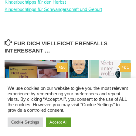
Kinderbuchtipps für den Herbst
Kinderbuchtipps für Schwangerschaft und Geburt
FÜR DICH VIELLEICHT EBENFALLS
INTERESSANT …
0
1
We use cookies on our website to give you the most relevant
experience by remembering your preferences and repeat
Holocaust – Gedenktag:
visits. By clicking “Accept All”, you consent to the use of ALL
Büchertipps
the cookies. However, you may visit "Cookie Settings" to
provide a controlled consent.
JANUAR 27, 2025
Von großer Vorfreude – das
Wochenende in Bildern
Cookie Settings
Accept All
JANUAR 17, 2021