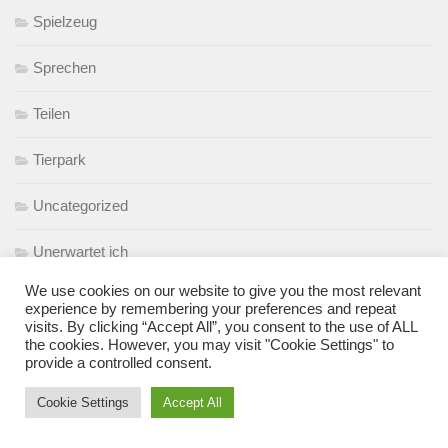
Spielzeug
Sprechen
Teilen
Tierpark
Uncategorized
Unerwartet ich
We use cookies on our website to give you the most relevant
Urlaub mit Baby
experience by remembering your preferences and repeat
visits. By clicking “Accept All”, you consent to the use of ALL
Wochenbett
the cookies. However, you may visit "Cookie Settings" to
provide a controlled consent.
Wochenende in Bildern
Cookie Settings
Accept All
Zahnen